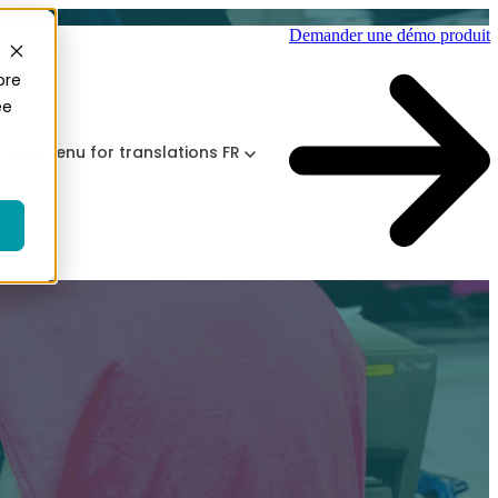
Demander une démo produit
ore
ee
 submenu for translations
FR