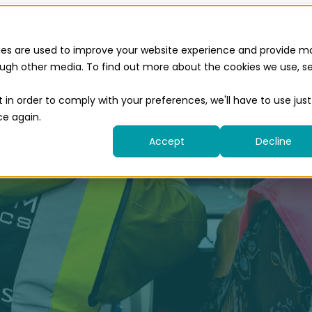
ies are used to improve your website experience and provide m
rough other media. To find out more about the cookies we use, s
Contact
Blog
Show
t in order to comply with your preferences, we'll have to use just
ce again.
Accept
Decline