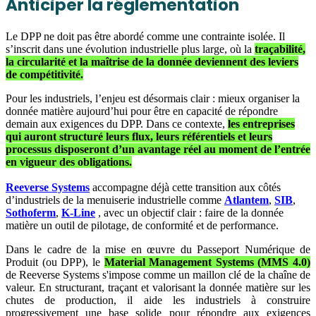
Anticiper la réglementation
Le DPP ne doit pas être abordé comme une contrainte isolée. Il
s’inscrit dans une évolution industrielle plus large, où l
a
traçabilité,
la circularité et la maîtrise de la donnée deviennent des leviers
de compétitivité.
Pour les industriels, l’enjeu est désormais clair : mieux organiser la
donnée matière aujourd’hui pour être en capacité de répondre
demain aux exigences du DPP. Dans ce contexte,
les entreprises
qui auront structuré leurs flux, leurs référentiels et leurs
processus disposeront d’un avantage réel au moment de l’entrée
en vigueur des obligations.
Reeverse Systems
accompagne déjà cette transition aux côtés
d’industriels de la menuiserie industrielle comme
Atlantem
,
SIB
,
Sothoferm
,
K-Line
, avec un objectif clair : faire de la donnée
matière un outil de pilotage, de conformité et de performance.
Dans le cadre de la mise en œuvre du Passeport Numérique de
Produit (ou DPP), le
Material Management Systems (MMS 4.0)
de Reeverse Systems s'impose comme un maillon clé de la chaîne de
valeur.
En structurant, traçant et valorisant la donnée matière sur les
chutes de production, il aide les industriels à construire
progressivement une base solide pour répondre aux exigences