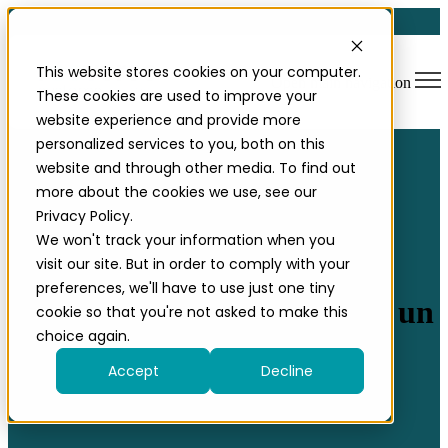
This website stores cookies on your computer.
Open main navigation
These cookies are used to improve your
website experience and provide more
personalized services to you, both on this
website and through other media. To find out
more about the cookies we use, see our
Privacy Policy.
We won't track your information when you
visit our site. But in order to comply with your
Technologie
Réglementation & RSE
preferences, we'll have to use just one tiny
DPP : la traçabilité matière, un
cookie so that you're not asked to make this
choice again.
enjeu stratégique industriel
Accept
Decline
29/04/2026